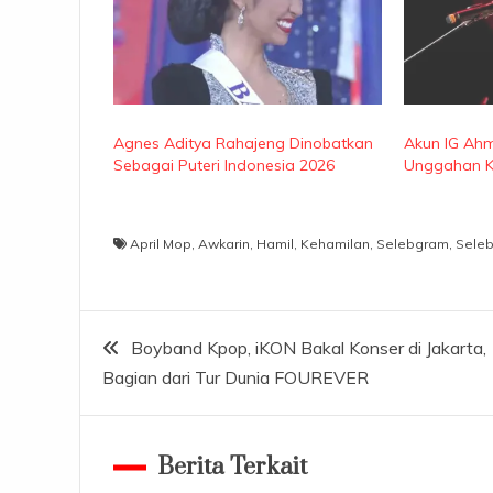
Agnes Aditya Rahajeng Dinobatkan
Akun IG Ahm
Sebagai Puteri Indonesia 2026
Unggahan Ko
April Mop
,
Awkarin
,
Hamil
,
Kehamilan
,
Selebgram
,
Selebr
Navigasi
Boyband Kpop, iKON Bakal Konser di Jakarta,
Bagian dari Tur Dunia FOUREVER
pos
Berita Terkait