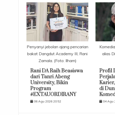
Penyanyi jebolan ajang pencarian
Komedian
bakat Dangdut Academy III, Rani
alias D
Zamala. (Foto: Ilham)
Rani DA Raih Beasiswa
Profil
dari Tanri Abeng
Perjal
University, Bikin
Karier
Program
di Dun
#EXTAUORDIRANY
Komed
06 Agu 2026 20:52
04 Agu 