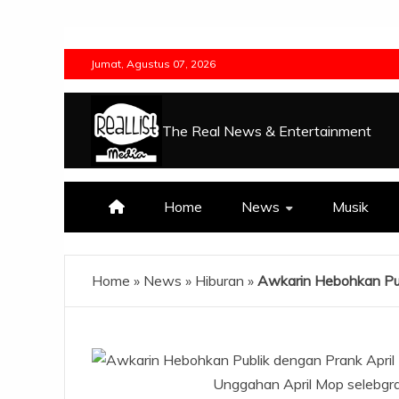
Skip
to
Jumat, Agustus 07, 2026
content
The Real News & Entertainment
Home
News
Musik
Home
»
News
»
Hiburan
»
Awkarin Hebohkan Pub
Unggahan April Mop selebgram