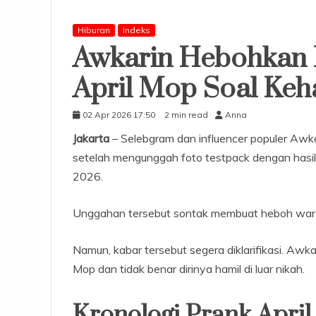
Hiburan
Indeks
Awkarin Hebohkan 
April Mop Soal Keh
02 Apr 2026 17:50
2 min read
Anna
Jakarta
– Selebgram dan influencer populer Awkar
setelah mengunggah foto testpack dengan hasil p
2026.
Unggahan tersebut sontak membuat heboh warg
Namun, kabar tersebut segera diklarifikasi. Aw
Mop dan tidak benar dirinya hamil di luar nikah.
Kronologi Prank Apri