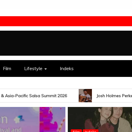
Film
Lifestyle
Indeks
Josh Holmes Perkenalkan EP The Bali Sessions Lewa
Film
Indeks