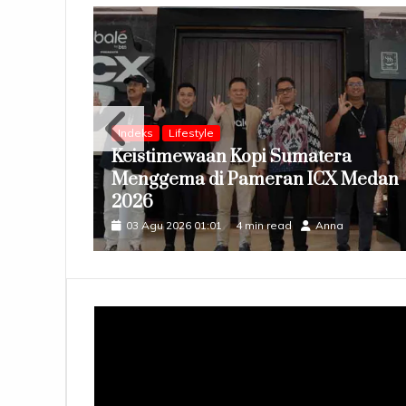
Indeks
Lifestyle
in
Keistimewaan Kopi Sumatera
Menggema di Pameran ICX Medan
2026
03 Agu 2026 01:01
4 min read
Anna