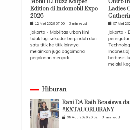
Mobil ID. Buzz Eclipse
Ofero I
Edition di Indomobil Expo
Ladies 
2026
Gatheri
12 Mei 2026 07:00
3 min read
07 Mei 20
Jakarta - Mobilitas urban kini
Jakarta -
tidak lagi sekadar berpindah dari
peringatan
satu titik ke titik lainnya,
Technolog
melainkan juga bagaimana
Indonesia)
perjalanan menjadi…
berbasis 
melalui ke
Hiburan
Rani DA Raih Beasiswa dar
#EXTAUORDIRANY
06 Agu 2026 20:52
3 min read