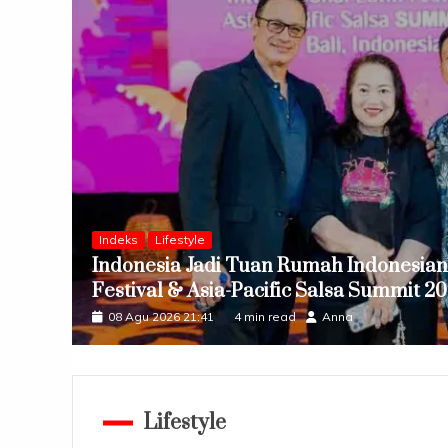
Indeks
Lifestyle
orea
Indonesia Jadi Tuan Rumah Indonesian 
Festival & Asia-Pacific Salsa Summit 2
08 Agu 2026 21:41
4 min read
Anna
Lifestyle