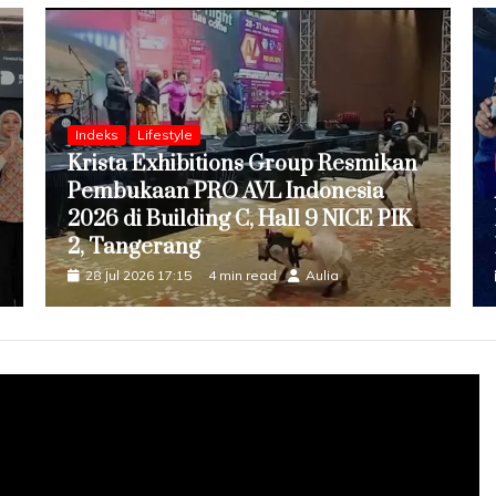
Indeks
Lifestyle
Krista Exhibitions Group Resmikan
Pembukaan PRO AVL Indonesia
2026 di Building C, Hall 9 NICE PIK
2, Tangerang
28 Jul 2026 17:15
4 min read
Aulia