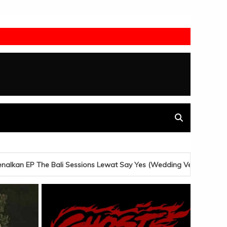
t Say Yes (Wedding Version)
Ghea Indrawari Jelajahi