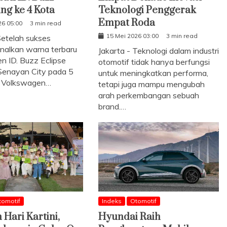
ing ke 4 Kota
Teknologi Penggerak
Empat Roda
26 05:00
3 min read
15 Mei 2026 03:00
3 min read
Setelah sukses
alkan warna terbaru
Jakarta - Teknologi dalam industri
n ID. Buzz Eclipse
otomotif tidak hanya berfungsi
 Senayan City pada 5
untuk meningkatkan performa,
, Volkswagen…
tetapi juga mampu mengubah
arah perkembangan sebuah
brand.…
tomotif
Indeks
Otomotif
Hari Kartini,
Hyundai Raih