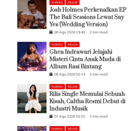
Indeks
Musik
Josh Holmes Perkenalkan EP
The Bali Sessions Lewat Say
Yes (Wedding Version)
08 Agu 2026 19:49
2 min read
Indeks
Musik
Ghea Indrawari Jelajahi
Misteri Cinta Anak Muda di
Album Rasi Bintang
08 Agu 2026 02:14
2 min read
Indeks
Musik
Rilis Single Memulai Sebuah
Kisah, Caltha Resmi Debut di
Industri Musik
07 Agu 2026 02:01
3 min read
Indeks
Musik