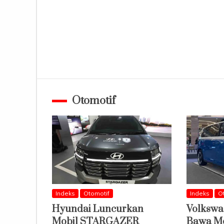
Otomotif
Indeks
Otomotif
Indeks
O
Hyundai Luncurkan
Volkswa
Mobil STARGAZER
Bawa Mo