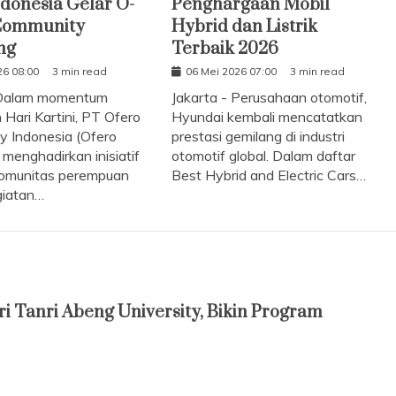
ndonesia Gelar O-
Penghargaan Mobil
Community
Hybrid dan Listrik
ng
Terbaik 2026
26 08:00
3 min read
06 Mei 2026 07:00
3 min read
 Dalam momentum
Jakarta - Perusahaan otomotif,
 Hari Kartini, PT Ofero
Hyundai kembali mencatatkan
y Indonesia (Ofero
prestasi gemilang di industri
 menghadirkan inisiatif
otomotif global. Dalam daftar
komunitas perempuan
Best Hybrid and Electric Cars…
giatan…
i Tanri Abeng University, Bikin Program