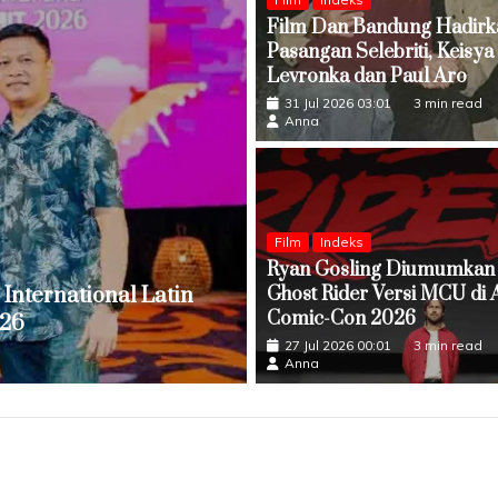
Film Dan Bandung Hadirk
Pasangan Selebriti, Keisya
Levronka dan Paul Aro
31 Jul 2026 03:01
3 min read
Anna
Film
Indeks
Ryan Gosling Diumumkan 
Indeks
Musik
International Latin
Ghost Rider Versi MCU di 
Josh Holmes Perkenalk
Comic-Con 2026
026
(Wedding Version)
27 Jul 2026 00:01
3 min read
08 Agu 2026 19:49
2 min read
Anna