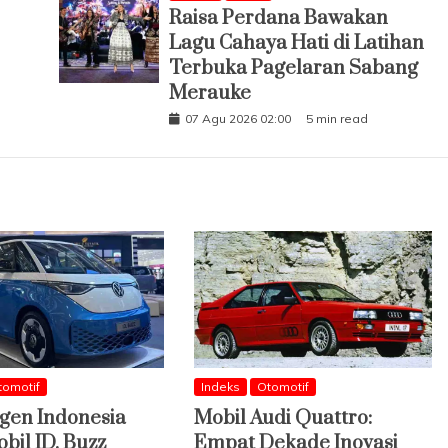
Raisa Perdana Bawakan
Lagu Cahaya Hati di Latihan
Terbuka Pagelaran Sabang
Merauke
07 Agu 2026 02:00
5 min read
tomotif
Indeks
Otomotif
gen Indonesia
Mobil Audi Quattro:
bil ID. Buzz
Empat Dekade Inovasi