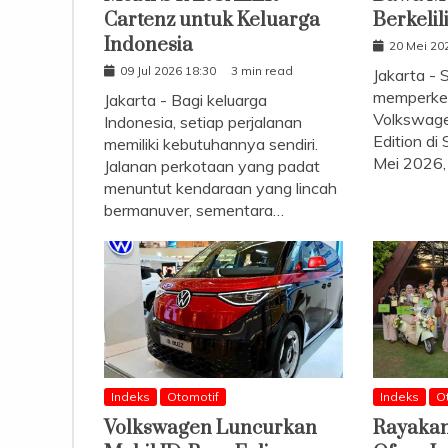
Cartenz untuk Keluarga
Berkelil
Indonesia
20 Mei 20
09 Jul 2026 18:30
3 min read
Jakarta - 
memperken
Jakarta - Bagi keluarga
Volkswage
Indonesia, setiap perjalanan
Edition di
memiliki kebutuhannya sendiri.
Mei 2026
Jalanan perkotaan yang padat
menuntut kendaraan yang lincah
bermanuver, sementara…
Indeks
Otomotif
Indeks
O
Volkswagen Luncurkan
Rayakan 