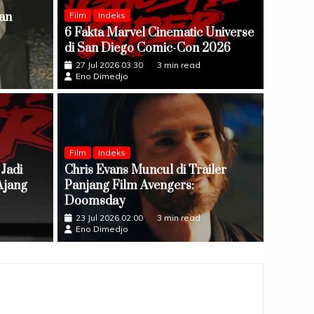
an
Film
Indeks
6 Fakta Marvel Cinematic Universe
di San Diego Comic-Con 2026
27 Jul 2026 03:30
3 min read
Eno Dimedjo
Film
Indeks
Jadi
Chris Evans Muncul di Trailer
Indeks
Ajang
an EP The Bali Sessions Lewat Say Yes
Panjang Film Avengers:
Ghea 
Doomsday
Rasi 
23 Jul 2026 02:00
3 min read
Anna
08 Agu
Eno Dimedjo