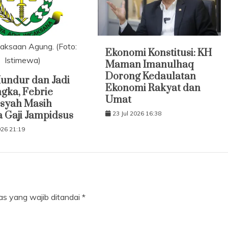
aksaan Agung. (Foto:
Ekonomi Konstitusi: KH
Istimewa)
Maman Imanulhaq
Dorong Kedaulatan
undur dan Jadi
Ekonomi Rakyat dan
gka, Febrie
Umat
syah Masih
 Gaji Jampidsus
23 Jul 2026 16:38
026 21:19
as yang wajib ditandai
*