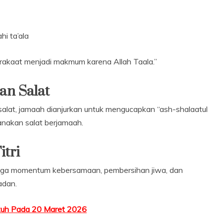
ahi ta’ala
ua rakaat menjadi makmum karena Allah Taala.”
an Salat
at, jamaah dianjurkan untuk mengucapkan “ash-shalaatul
anakan salat berjamaah.
itri
api juga momentum kebersamaan, pembersihan jiwa, dan
adan.
atuh Pada 20 Maret 2026