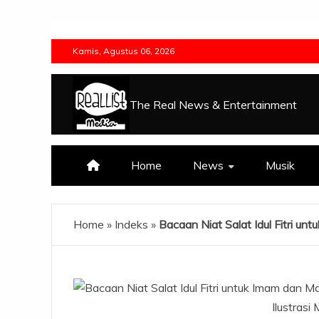
Skip
to
Kamis, Agustus 06, 2026
content
The Real News & Entertainment
Home
News
Musik
Home
»
Indeks
»
Bacaan Niat Salat Idul Fitri u
Ilustrasi