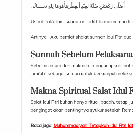
أُصَلِّي رَكْعَتَيْنِ سُنَّةً لعِيْدِ اْلفِطْرمَأْمُوْمًا لِلهِ تَعَــــالَى
Usholli rak’ataini sunnatan li’idil fitri ma’muman lill
Artinya: “Aku berniat shalat sunnah Idul Fitri d
Sunnah Sebelum Pelaksana
Sebelum imam dan makmum mengucapkan niat sal
jami’ah” sebagai seruan untuk berkumpul melaks
Makna Spiritual Salat Idul F
Salat Idul Fitri bukan hanya ritual ibadah, tet
pengingat akan pentingnya syukur setelah Ram
Baca juga:
Muhammadiyah Tetapkan Idul Fitri J