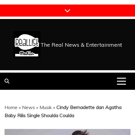
Skip
to
content
The Real News & Entertainment
Home
»
News
»
Musik
»
Cindy Bernadette dan Agatha
Baby Rilis Single Shoulda Coulda