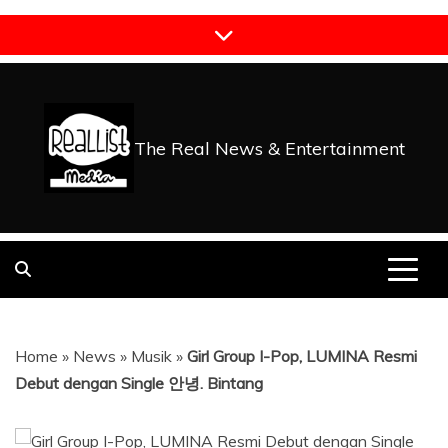
Skip
to
content
The Real News & Entertainment
Home
»
News
»
Musik
»
Girl Group I-Pop, LUMINA Resmi
Debut dengan Single 안녕. Bintang