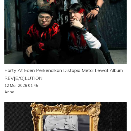
Party At Eden Perkenalkan Distopia Metal Lewat Album
REV[E/O]LUTION
12 Mar 2026 01:45
Anna