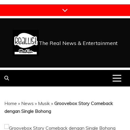
Skip
to
content
The Real News & Entertainment
Home
»
News
»
Musik
»
Groovebox Story Comeback
dengan Single Bohong