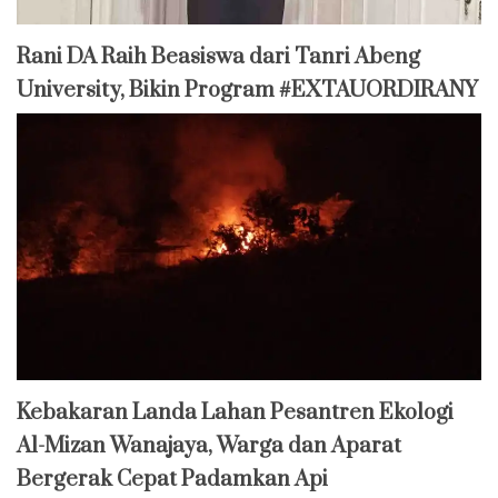
Rani DA Raih Beasiswa dari Tanri Abeng
University, Bikin Program #EXTAUORDIRANY
Kebakaran Landa Lahan Pesantren Ekologi
Al-Mizan Wanajaya, Warga dan Aparat
Bergerak Cepat Padamkan Api