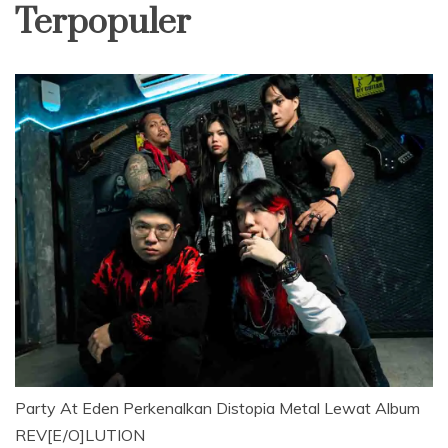
Terpopuler
Party At Eden Perkenalkan Distopia Metal Lewat Album
REV[E/O]LUTION