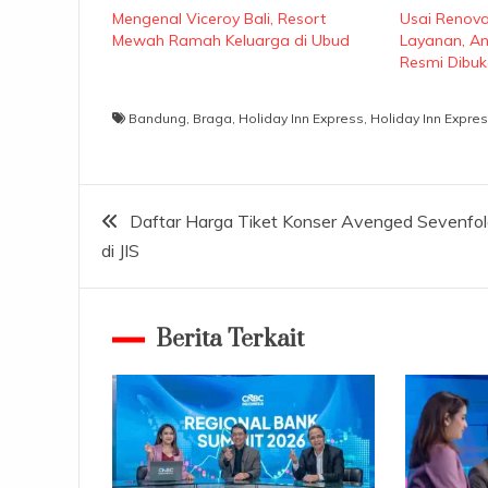
Mengenal Viceroy Bali, Resort
Usai Renova
Mewah Ramah Keluarga di Ubud
Layanan, A
Resmi Dibuk
Bandung
,
Braga
,
Holiday Inn Express
,
Holiday Inn Expr
Navigasi
Daftar Harga Tiket Konser Avenged Sevenfo
di JIS
pos
Berita Terkait