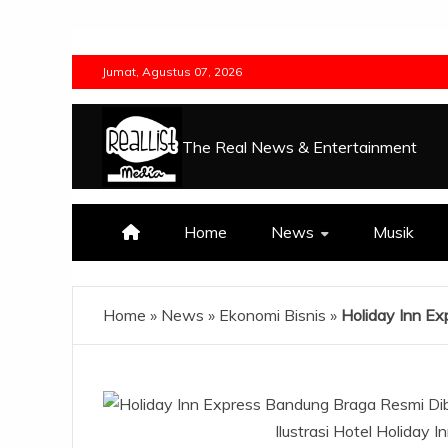
Skip
to
Jumat, Agustus 07, 2026
content
The Real News & Entertainment
Home
News
Musik
Home
»
News
»
Ekonomi Bisnis
»
Holiday Inn E
Ilustrasi Hotel Holiday 