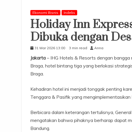
Ekonomi Bisnis
Indeks
Holiday Inn Expre
Dibuka dengan Des
31 Mar 2026 13:00
3 min read
Anna
Jakarta
– IHG Hotels & Resorts dengan bangga
Braga, hotel bintang tiga yang berlokasi strateg
Braga.
Kehadiran hotel ini menjadi tonggak penting kar
Tenggara & Pasifik yang mengimplementasikan k
Berbicara dalam keterangan tertulisnya, Gener
mengatakan bahwa pihaknya berharap dapat men
Bandung.