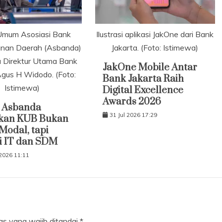
Umum Asosiasi Bank
Ilustrasi aplikasi JakOne dari Bank
nan Daerah (Asbanda)
Jakarta. (Foto: Istimewa)
a Direktur Utama Bank
JakOne Mobile Antar
Agus H Widodo. (Foto:
Bank Jakarta Raih
Istimewa)
Digital Excellence
Awards 2026
 Asbanda
31 Jul 2026 17:29
kan KUB Bukan
odal, tapi
i IT dan SDM
2026 11:11
as yang wajib ditandai
*