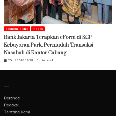
Ekonomi Bisnis
Indeks
Bank Jakarta Terapkan eForm di KCP
Kebayoran Park, Permudah Transaksi
Nasabah di Kantor Cabang
20 Jul 2026 18:38
3 min read
–
Beranda
Redaksi
Tentang Kami