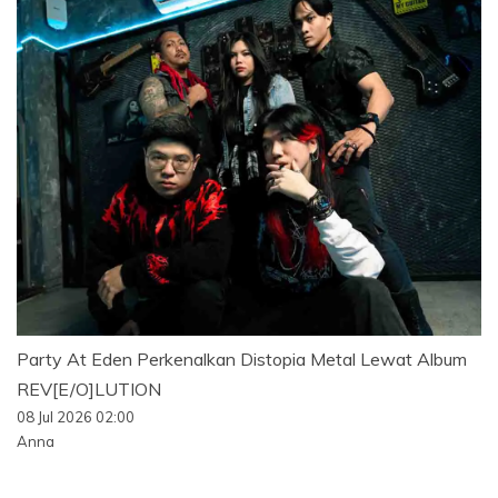
Party At Eden Perkenalkan Distopia Metal Lewat Album
REV[E/O]LUTION
08 Jul 2026 02:00
Anna