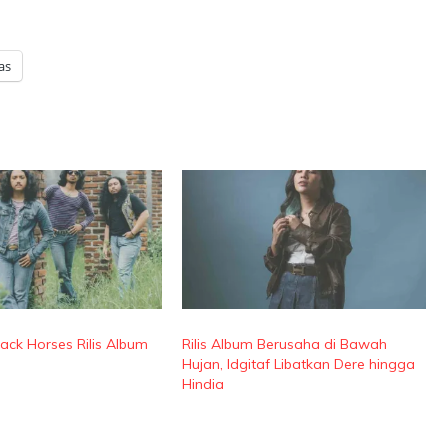
as
lack Horses Rilis Album
Rilis Album Berusaha di Bawah
Hujan, Idgitaf Libatkan Dere hingga
Hindia