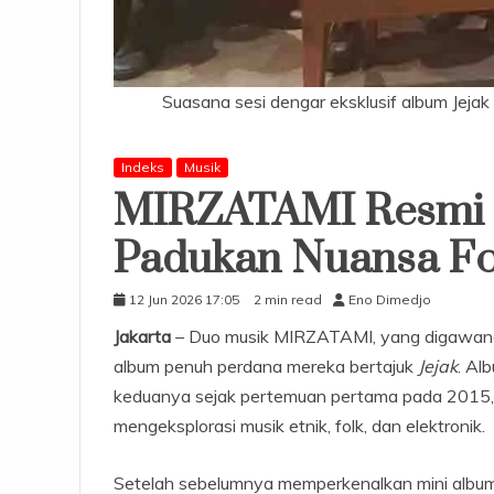
Suasana sesi dengar eksklusif album Jeja
Indeks
Musik
MIRZATAMI Resmi Ri
Padukan Nuansa Fol
12 Jun 2026 17:05
2 min read
Eno Dimedjo
Jakarta
– Duo musik MIRZATAMI, yang digawangi 
album penuh perdana mereka bertajuk
Jejak
. Al
keduanya sejak pertemuan pertama pada 2015,
mengeksplorasi musik etnik, folk, dan elektronik.
Setelah sebelumnya memperkenalkan mini albu