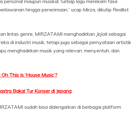
ara personal maupun musikal. Setiap lagu merekam fase
perlawanan hingga penerimaan,” ucap Mirza, dikutip Reallist
man lintas genre, MIRZATAMI menghadirkan
Jejak
sebagai
a di industri musik, tetapi juga sebagai pernyataan artistik
ampu menghadirkan musik yang relevan, menyentuh, dan
 Oh This Is ‘House Music’?
kastra Bakal Tur Konser di Jepang
IRZATAMI sudah bisa didengarkan di berbagai platform