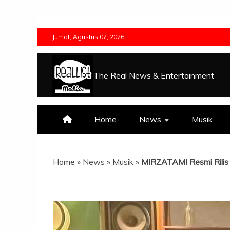
Skip
to
Jumat, Agustus 07, 2026
content
The Real News & Entertainment
Home
News
Musik
Home
»
News
»
Musik
»
MIRZATAMI Resmi Rilis 