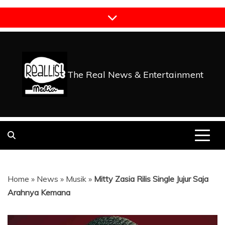
Skip
to
content
The Real News & Entertainment
Home
»
News
»
Musik
»
Mitty Zasia Rilis Single Jujur Saja
Arahnya Kemana