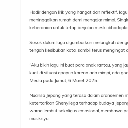
Hadir dengan lirik yang hangat dan reflektif, la
meninggalkan rumah demi mengejar mimpi. Single
keberanian untuk tetap berjalan meski dihadapk
Sosok dalam lagu digambarkan melangkah denga
tengah kesibukan kota, sambil terus mengingat 
“Aku bikin lagu ini buat para anak rantau, yang j
kuat di situasi apapun karena ada mimpi, ada goa
Media pada Jumat, 6 Maret 2025.
Nuansa Jepang yang terasa dalam aransemen menj
ketertarikan Shenyliega terhadap budaya Jepan
warna lembut sekaligus emosional, membawa pen
musiknya.