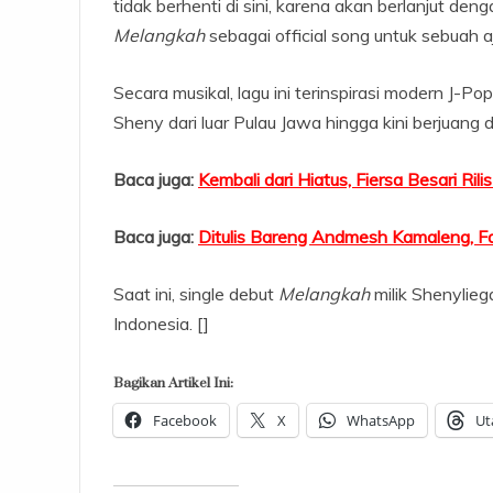
tidak berhenti di sini, karena akan berlanjut de
Melangkah
sebagai official song untuk sebuah 
Secara musikal, lagu ini terinspirasi modern J-Po
Sheny dari luar Pulau Jawa hingga kini berjuang d
Baca juga:
Kembali dari Hiatus, Fiersa Besari Ril
Baca juga:
Ditulis Bareng Andmesh Kamaleng, Fa
Saat ini, single debut
Melangkah
milik Shenyliega
Indonesia. []
Bagikan Artikel Ini:
Facebook
X
WhatsApp
Ut