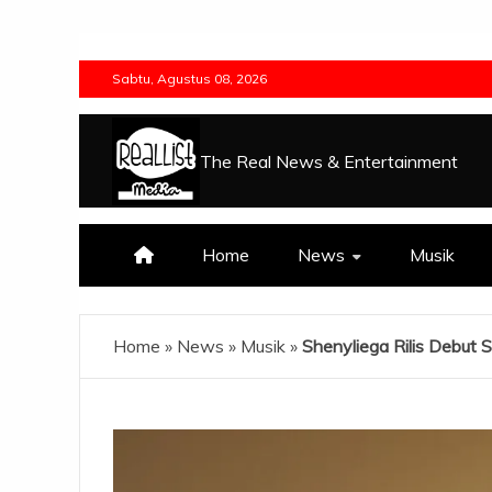
Skip
to
Sabtu, Agustus 08, 2026
content
The Real News & Entertainment
Home
News
Musik
Home
»
News
»
Musik
»
Shenyliega Rilis Debut 