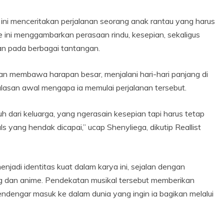
gu ini menceritakan perjalanan seorang anak rantau yang harus
 ini menggambarkan perasaan rindu, kesepian, sekaligus
an pada berbagai tantangan.
n membawa harapan besar, menjalani hari-hari panjang di
alasan awal mengapa ia memulai perjalanan tersebut.
auh dari keluarga, yang ngerasain kesepian tapi harus tetap
ls yang hendak dicapai,” ucap Shenyliega, dikutip Reallist
adi identitas kuat dalam karya ini, sejalan dengan
g dan anime. Pendekatan musikal tersebut memberikan
dengar masuk ke dalam dunia yang ingin ia bagikan melalui