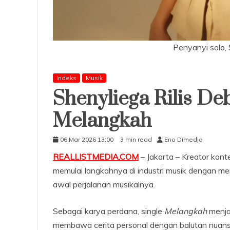
Penyanyi solo, 
Indeks
Musik
Shenyliega Rilis De
Melangkah
06 Mar 2026 13:00
3 min read
Eno Dimedjo
REALLISTMEDIA.COM
– Jakarta – Kreator kont
memulai langkahnya di industri musik dengan meri
awal perjalanan musikalnya.
Sebagai karya perdana, single
Melangkah
menja
membawa cerita personal dengan balutan nuans