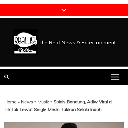
Skip
to
content
The Real News & Entertainment
Home
»
News
»
Musik
»
Solois Bandung, Adiw Viral di
TikTok Lewat Single Meski Takkan Selalu Indah