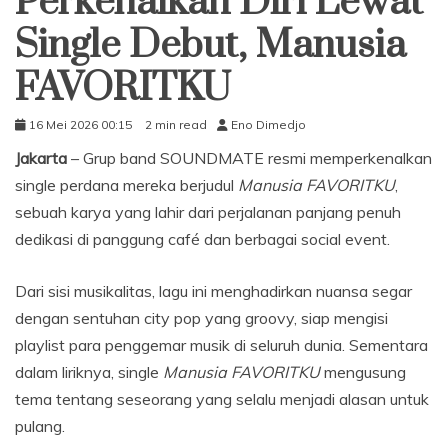
Perkenalkan Diri Lewat
Single Debut, Manusia
FAVORITKU
16 Mei 2026 00:15
2 min read
Eno Dimedjo
Jakarta
– Grup band SOUNDMATE resmi memperkenalkan
single perdana mereka berjudul
Manusia FAVORITKU
,
sebuah karya yang lahir dari perjalanan panjang penuh
dedikasi di panggung café dan berbagai social event.
Dari sisi musikalitas, lagu ini menghadirkan nuansa segar
dengan sentuhan city pop yang groovy, siap mengisi
playlist para penggemar musik di seluruh dunia. Sementara
dalam liriknya, single
Manusia FAVORITKU
mengusung
tema tentang seseorang yang selalu menjadi alasan untuk
pulang.