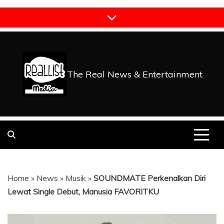
Skip
to
content
The Real News & Entertainment
Home
»
News
»
Musik
»
SOUNDMATE Perkenalkan Diri
Lewat Single Debut, Manusia FAVORITKU