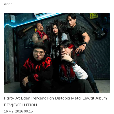
Anna
Party At Eden Perkenalkan Distopia Metal Lewat Album
REV[E/O]LUTION
16 Mei 2026 00:15