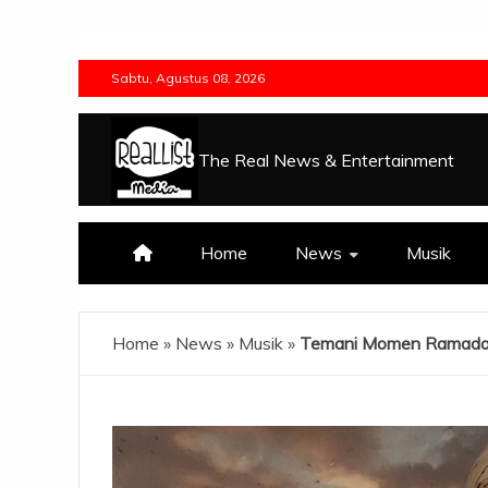
Skip
to
Sabtu, Agustus 08, 2026
content
The Real News & Entertainment
Home
News
Musik
Home
»
News
»
Musik
»
Temani Momen Ramadan, 