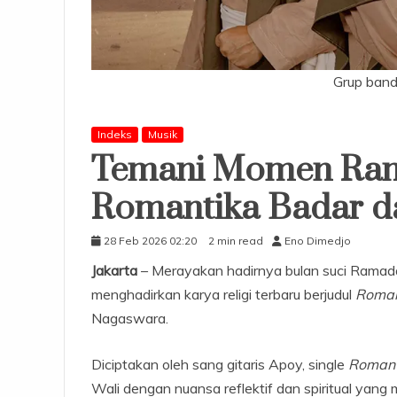
Grup band
Indeks
Musik
Temani Momen Ramad
Romantika Badar d
28 Feb 2026 02:20
2 min read
Eno Dimedjo
Jakarta
– Merayakan hadirnya bulan suci Ramada
menghadirkan karya religi terbaru berjudul
Roman
Nagaswara.
Diciptakan oleh sang gitaris Apoy, single
Romant
Wali dengan nuansa reflektif dan spiritual yan