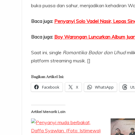
buka puasa dan sahur, menjadikan kehadiran Wa
Baca juga:
Penyanyi Solo Vadel Nasir, Lepas Si
Baca juga:
Boy Warongan Luncurkan Album Juang 
Saat ini, single
Romantika Badar dan Uhud
mili
platform streaming musik. []
Bagikan Artikel Ini:
Facebook
X
WhatsApp
Ut
Artikel Menarik Lain