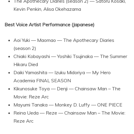
The Apothecary Diaries (season 2) — Satoru Kosaki,
Kevin Penkin, Alisa Okehazama
Best Voice Artist Performance (Japanese)
Aoi Yuki — Maomao — The Apothecary Diaries
(season 2)
Chiaki Kobayashi — Yoshiki Tsujinaka — The Summer
Hikaru Died
Daiki Yamashita — Izuku Midoriya — My Hero
Academia FINAL SEASON
Kikunosuke Toya — Denji — Chainsaw Man – The
Movie: Reze Arc
Mayumi Tanaka — Monkey D. Luffy — ONE PIECE
Reina Ueda — Reze — Chainsaw Man – The Movie:
Reze Arc