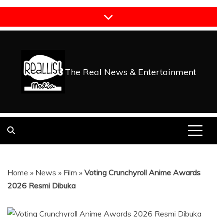
Skip
to
content
The Real News & Entertainment
Home
»
News
»
Film
»
Voting Crunchyroll Anime Awards
2026 Resmi Dibuka