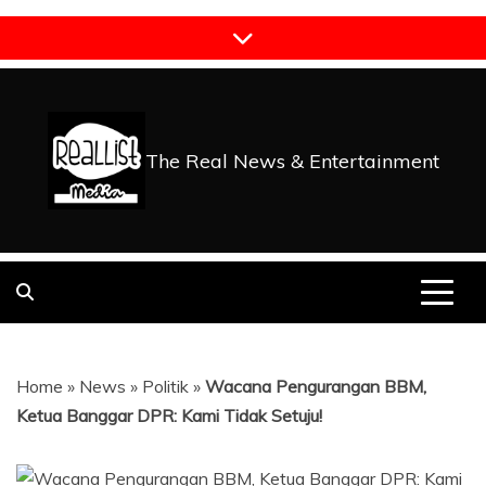
Skip
to
content
The Real News & Entertainment
Home
»
News
»
Politik
»
Wacana Pengurangan BBM,
Ketua Banggar DPR: Kami Tidak Setuju!