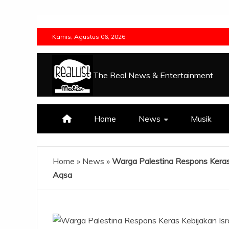
Skip
to
Kamis, Agustus 06, 2026
content
The Real News & Entertainment
Home
News
Musik
Home
»
News
»
Warga Palestina Respons Keras Ke
Aqsa