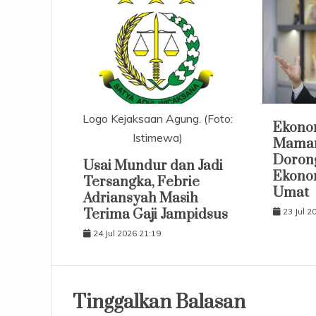
Logo Kejaksaan Agung. (Foto:
Ekonom
Istimewa)
Maman
Doron
Usai Mundur dan Jadi
Ekono
Tersangka, Febrie
Umat
Adriansyah Masih
Terima Gaji Jampidsus
23 Jul 2
24 Jul 2026 21:19
Tinggalkan Balasan