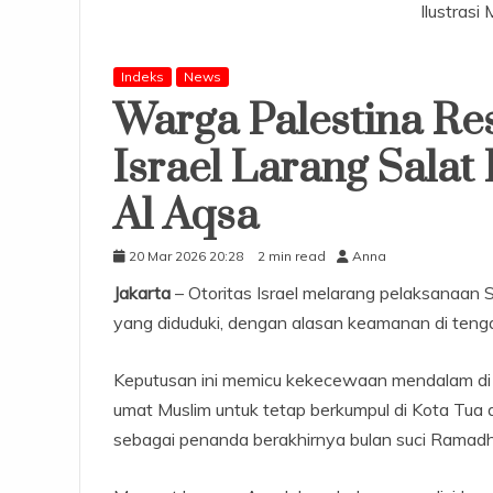
Ilustrasi
Indeks
News
Warga Palestina Re
Israel Larang Salat 
Al Aqsa
20 Mar 2026 20:28
2 min read
Anna
Jakarta
– Otoritas Israel melarang pelaksanaan Sh
yang diduduki, dengan alasan keamanan di teng
Keputusan ini memicu kekecewaan mendalam di
umat Muslim untuk tetap berkumpul di Kota Tu
sebagai penanda berakhirnya bulan suci Ramad