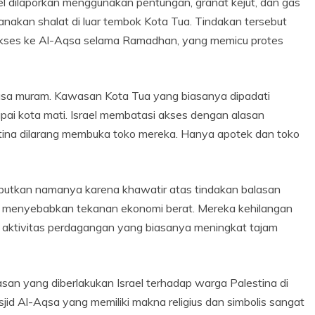
ael dilaporkan menggunakan pentungan, granat kejut, dan gas
nakan shalat di luar tembok Kota Tua. Tindakan tersebut
akses ke Al-Aqsa selama Ramadhan, yang memicu protes
terasa muram. Kawasan Kota Tua yang biasanya dipadati
ai kota mati. Israel membatasi akses dengan alasan
tina dilarang membuka toko mereka. Hanya apotek dan toko
butkan namanya karena khawatir atas tindakan balasan
 menyebabkan tekanan ekonomi berat. Mereka kehilangan
 aktivitas perdagangan yang biasanya meningkat tajam
an yang diberlakukan Israel terhadap warga Palestina di
jid Al-Aqsa yang memiliki makna religius dan simbolis sangat