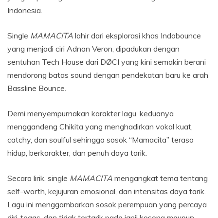
Indonesia.
Single
MAMACITA
lahir dari eksplorasi khas Indobounce
yang menjadi ciri Adnan Veron, dipadukan dengan
sentuhan Tech House dari DØCI yang kini semakin berani
mendorong batas sound dengan pendekatan baru ke arah
Bassline Bounce.
Demi menyempurnakan karakter lagu, keduanya
menggandeng Chikita yang menghadirkan vokal kuat,
catchy, dan soulful sehingga sosok “Mamacita” terasa
hidup, berkarakter, dan penuh daya tarik.
Secara lirik, single
MAMACITA
mengangkat tema tentang
self-worth, kejujuran emosional, dan intensitas daya tarik.
Lagu ini menggambarkan sosok perempuan yang percaya
diri, tegas, dan tidak tertarik pada janji kosong maupun