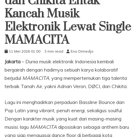
dan Chikita Entak
Kancah Musik
Elektronik Lewat Single
MAMACITA
11 Mei 2026 01:00
3 min read
Eno Dimedjo
Jakarta
– Dunia musik elektronik Indonesia kembali
bergairah dengan hadirnya sebuah karya kolaboratif
berjudul
MAMACITA
, yang mempertemukan tiga talenta
terbaik Tanah Air, yakni Adnan Veron, DØCI, dan Chikita.
Lagu ini menghadirkan perpaduan Bassline Bounce dan
Pop Latin yang vibrant, penuh energi, sekaligus soulful.
Dengan karakter musik yang kuat dari masing-masing
musisi, lagu
MAMACITA
diposisikan sebagai anthem baru
yang siap menguasai dance floor di berbagai kota