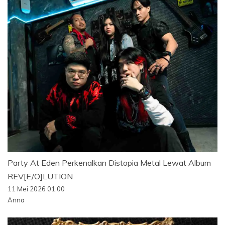
Party At Eden Perkenalkan Distopia Metal Lewat Album
REV[E/O]LUTION
11 Mei 2026 01:00
Anna