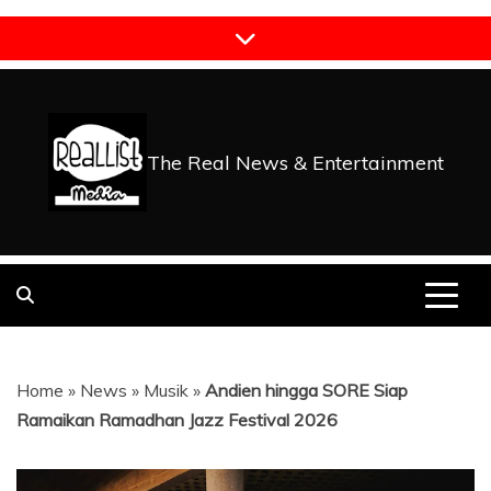
Skip
to
content
The Real News & Entertainment
Home
»
News
»
Musik
»
Andien hingga SORE Siap
Ramaikan Ramadhan Jazz Festival 2026