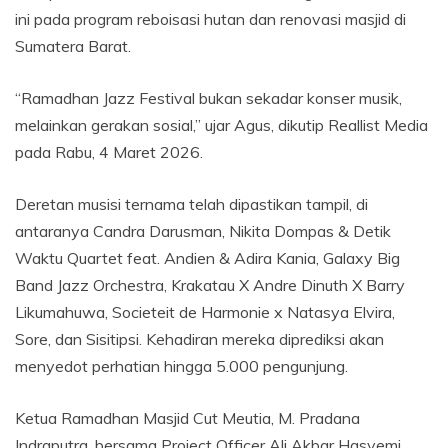
ini pada program reboisasi hutan dan renovasi masjid di
Sumatera Barat.
“Ramadhan Jazz Festival bukan sekadar konser musik,
melainkan gerakan sosial,” ujar Agus, dikutip Reallist Media
pada Rabu, 4 Maret 2026.
Deretan musisi ternama telah dipastikan tampil, di
antaranya Candra Darusman, Nikita Dompas & Detik
Waktu Quartet feat. Andien & Adira Kania, Galaxy Big
Band Jazz Orchestra, Krakatau X Andre Dinuth X Barry
Likumahuwa, Societeit de Harmonie x Natasya Elvira,
Sore, dan Sisitipsi. Kehadiran mereka diprediksi akan
menyedot perhatian hingga 5.000 pengunjung.
Ketua Ramadhan Masjid Cut Meutia, M. Pradana
Indraputra, bersama Project Officer Ali Akbar Hasyemi,