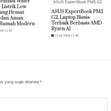
endasi Water
ASUS ExpertBook PM5 G2
 Listrik Low
ASUS ExpertBook PM5
yang Hemat
G2, Laptop Bisnis
k dan Aman
Terbaik Berbasis AMD
 Rumah Modern
Ryzen AI
026 11:43
13 Jul 2026 11:46
as yang wajib ditandai
*