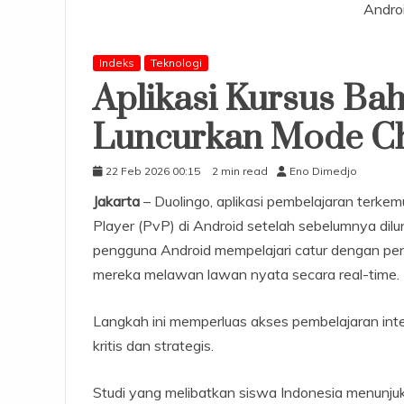
Androi
Indeks
Teknologi
Aplikasi Kursus Ba
Luncurkan Mode Che
22 Feb 2026 00:15
2 min read
Eno Dimedjo
Jakarta
– Duolingo, aplikasi pembelajaran terke
Player (PvP) di Android setelah sebelumnya dilu
pengguna Android mempelajari catur dengan p
mereka melawan lawan nyata secara real-time.
Langkah ini memperluas akses pembelajaran int
kritis dan strategis.
Studi yang melibatkan siswa Indonesia menunju