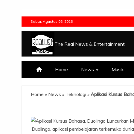
Skip
to
Sabtu, Agustus 08, 2026
content
The Real News & Entertainment
Home
News
Musik
Home
»
News
»
Teknologi
»
Aplikasi Kursus Bah
Duolingo, aplikasi pembelajaran terkemuka duni