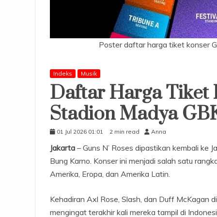
Poster daftar harga tiket konser 
Indeks
Musik
Daftar Harga Tiket
Stadion Madya GB
01 Jul 2026 01:01
2 min read
Anna
Jakarta
– Guns N’ Roses dipastikan kembali ke 
Bung Karno. Konser ini menjadi salah satu rang
Amerika, Eropa, dan Amerika Latin.
Kehadiran Axl Rose, Slash, dan Duff McKagan d
mengingat terakhir kali mereka tampil di Indon