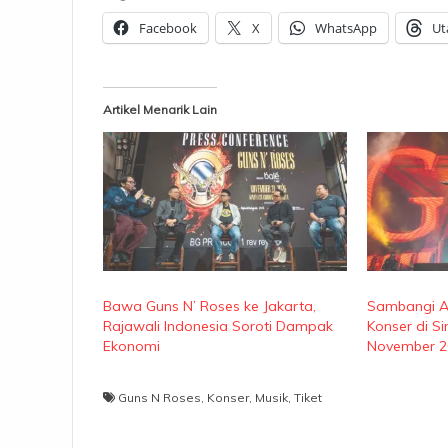
Facebook
X
WhatsApp
Ut
Artikel Menarik Lain
Bawa Guns N’ Roses ke Jakarta,
Sambangi As
Rajawali Indonesia Soroti Dampak
Konser di S
Ekonomi
November 2
Guns N Roses
,
Konser
,
Musik
,
Tiket