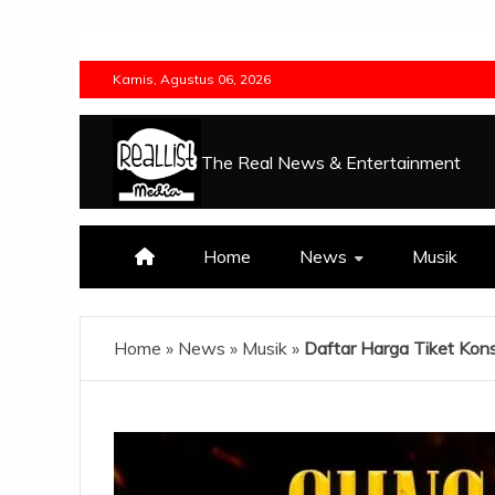
Skip
to
Kamis, Agustus 06, 2026
content
The Real News & Entertainment
Home
News
Musik
Home
»
News
»
Musik
»
Daftar Harga Tiket Kon