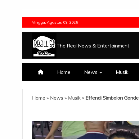
Skip
to
Minggu, Agustus 09, 2026
content
The Real News & Entertainment
Home
News
Musik
Home
»
News
»
Musik
»
Effendi Simbolon Gande