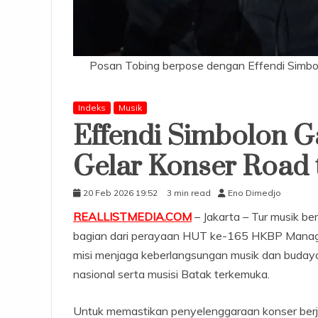
Posan Tobing berpose dengan Effendi Simbolo
Indeks
Musik
Effendi Simbolon 
Gelar Konser Road 
20 Feb 2026 19:52
3 min read
Eno Dimedjo
REALLISTMEDIA.COM
– Jakarta – Tur musik be
bagian dari perayaan HUT ke-165 HKBP Manageme
misi menjaga keberlangsungan musik dan budaya
nasional serta musisi Batak terkemuka.
Untuk memastikan penyelenggaraan konser berja