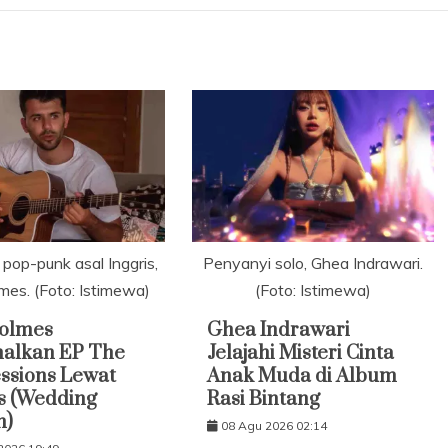
pop-punk asal Inggris,
Penyanyi solo, Ghea Indrawari.
mes. (Foto: Istimewa)
(Foto: Istimewa)
Holmes
Ghea Indrawari
nalkan EP The
Jelajahi Misteri Cinta
essions Lewat
Anak Muda di Album
s (Wedding
Rasi Bintang
n)
08 Agu 2026 02:14