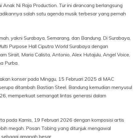
 Anak Ni Raja Production. Tur ini dirancang berlangsung
njadikannya salah satu agenda musik terbesar yang pernah
 rumah, yakni Surabaya, Semarang, dan Bandung. Di Surabaya,
Multi Purpose Hall Ciputra World Surabaya dengan
Sirait, Maria Calista, Antonio, Alex Hutajulu, Angel Voice,
ma Purba.
akan konser pada Minggu, 15 Februari 2025 di MAC
 serupa ditambah Bastian Steel. Bandung kemudian menyusul
026, memperkuat semangat lintas generasi dalam
ta pada Kamis, 19 Februari 2026 dengan komposisi artis
lebih megah. Posan Tobing yang ditunjuk mengawal
t sebagai amanah besar.