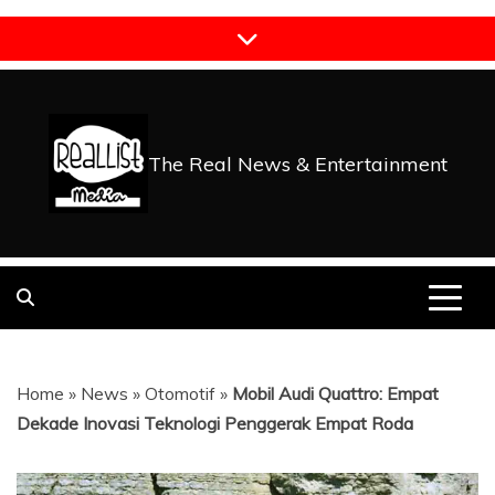
Skip
to
content
The Real News & Entertainment
Home
»
News
»
Otomotif
»
Mobil Audi Quattro: Empat
Dekade Inovasi Teknologi Penggerak Empat Roda