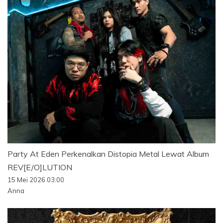
Party At Eden Perkenalkan Distopia Metal Lewat Album
REV[E/O]LUTION
15 Mei 2026 03:00
Anna