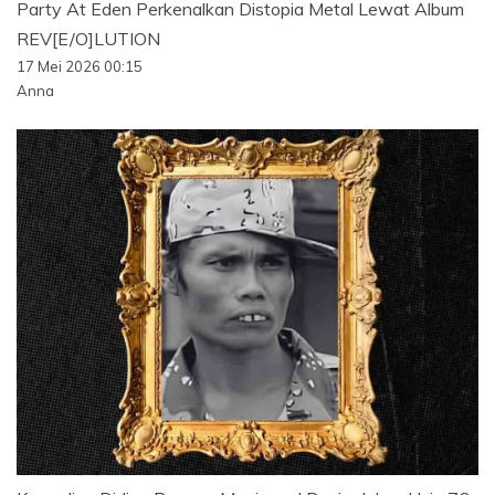
Party At Eden Perkenalkan Distopia Metal Lewat Album
REV[E/O]LUTION
17 Mei 2026 00:15
Anna