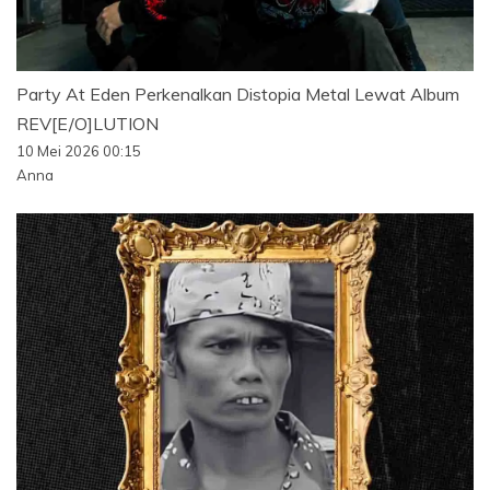
Party At Eden Perkenalkan Distopia Metal Lewat Album
REV[E/O]LUTION
10 Mei 2026 00:15
Anna