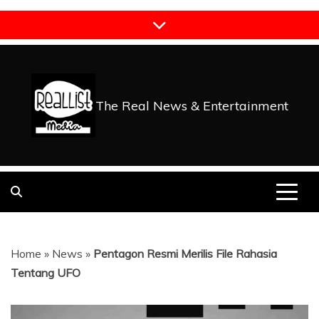
Skip
to
content
The Real News & Entertainment
Home
»
News
»
Pentagon Resmi Merilis File Rahasia
Tentang UFO