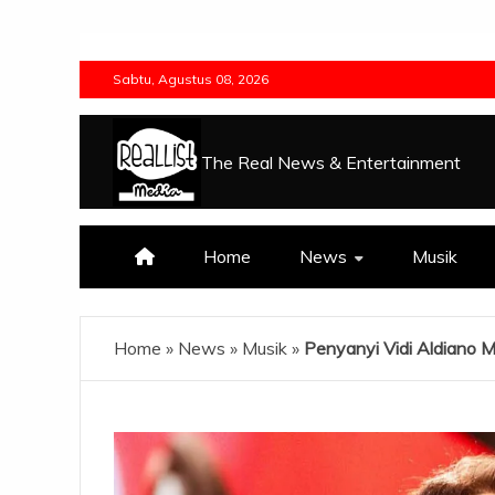
Skip
to
Sabtu, Agustus 08, 2026
content
The Real News & Entertainment
Home
News
Musik
Home
»
News
»
Musik
»
Penyanyi Vidi Aldiano 