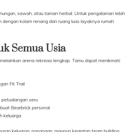
ungan, sawah, atau taman herbal. Untuk pengalaman lebih
tim dengan kolam renang dan ruang luas layaknya rumah
tuk Semua Usia
melainkan arena rekreasi lengkap. Tamu dapat menikmati:
gan Fit Trail
k petualangan seru
mbuat Bearbrick personal
h keluarga
iburan keluarga, pasangan, maupun kegiatan team building.