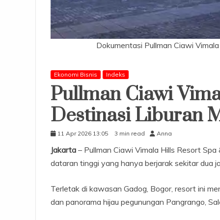
Dokumentasi Pullman Ciawi Vimala H
Ekonomi Bisnis
Indeks
Pullman Ciawi Vimal
Destinasi Liburan 
11 Apr 2026 13:05
3 min read
Anna
Jakarta
– Pullman Ciawi Vimala Hills Resort Spa
dataran tinggi yang hanya berjarak sekitar dua ja
Terletak di kawasan Gadog, Bogor, resort ini 
dan panorama hijau pegunungan Pangrango, Salak