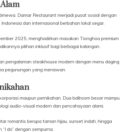
 Alam
istimewa. Damar Restaurant menjadi pusat sosial dengan
Indonesia dan internasional berbahan lokal segar.
November 2025, menghadirkan masakan Tionghoa premium
kannya pilihan inklusif bagi berbagai kalangan.
kan pengalaman steakhouse modern dengan menu daging
orama pegunungan yang menawan.
rnikahan
ra korporasi maupun pernikahan. Dua ballroom besar mampu
logi audio-visual modern dan pencahayaan alami.
ar romantis berupa taman hijau, sunset indah, hingga
 “I do” dengan sempurna.