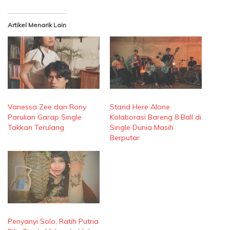
Artikel Menarik Lain
Vanessa Zee dan Rony
Stand Here Alone
Parulian Garap Single
Kolaborasi Bareng 8 Ball di
Takkan Terulang
Single Dunia Masih
Berputar
Penyanyi Solo, Ratih Putria