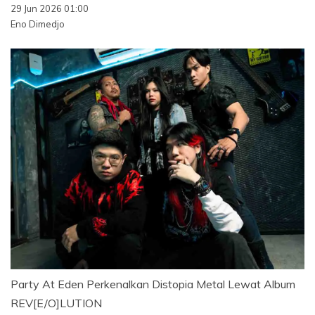
29 Jun 2026 01:00
Eno Dimedjo
Party At Eden Perkenalkan Distopia Metal Lewat Album
REV[E/O]LUTION