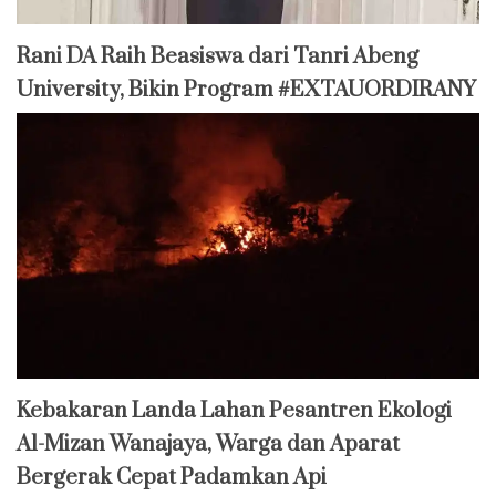
Rani DA Raih Beasiswa dari Tanri Abeng
University, Bikin Program #EXTAUORDIRANY
Kebakaran Landa Lahan Pesantren Ekologi
Al-Mizan Wanajaya, Warga dan Aparat
Bergerak Cepat Padamkan Api