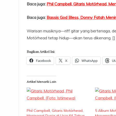
Baca juga:
Phil Campbell, Gitaris Motörhead, Me
Baca juga:
Bassis God Bless, Donny Fatah Meni
Warisan musiknya—riff gitar yang bertenaga, d
Motörhead tetap hidup—akan terus dikenang. []
Bagikan Artikel Ini:
Facebook
X
WhatsApp
Ut
Artikel Menarik Lain
Phil Campbell, Gitaris Motörhead,
5 Album Mot
Meninggal Dunia di Usia 64 Tahun
Menampilkan