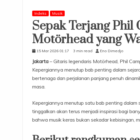
Indeks
Musik
Sepak Terjang Phil 
Motörhead yang Wa
15 Mar 2026 01:17
3 min read
Eno Dimedjo
Jakarta
– Gitaris legendaris Motörhead, Phil Ca
Kepergiannya menutup bab penting dalam sejarah
bertenaga dan perjalanan panjang penuh dinami
masa.
Kepergiannya menutup satu bab penting dalam 
tinggalkan akan terus menjadi inspirasi bagi bany
bahwa musik keras bukan sekadar kebisingan, m