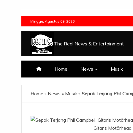
Skip
to
Minggu, Agustus 09, 2026
content
The Real News & Entertainment
Home
News
Musik
Home
»
News
»
Musik
»
Sepak Terjang Phil Cam
Gitaris Motörhead,