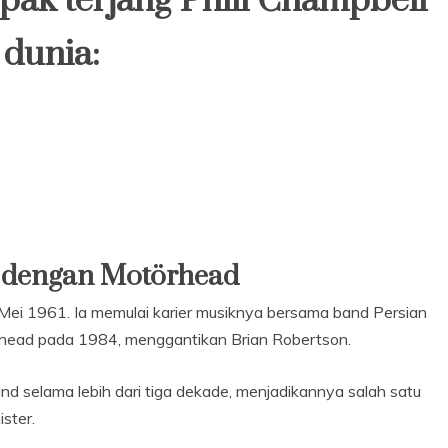
ak terjang Phill Champbell
 dunia:
g dengan Motörhead
7 Mei 1961. Ia memulai karier musiknya bersama band Persian
head pada 1984, menggantikan Brian Robertson.
and selama lebih dari tiga dekade, menjadikannya salah satu
ster.