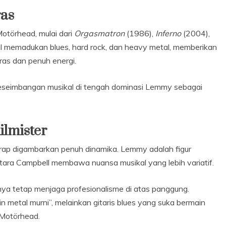
ras
Motörhead, mulai dari
Orgasmatron
(1986),
Inferno
(2004),
l memadukan blues, hard rock, dan heavy metal, memberikan
as dan penuh energi.
keseimbangan musikal di tengah dominasi Lemmy sebagai
lmister
ap digambarkan penuh dinamika. Lemmy adalah figur
ara Campbell membawa nuansa musikal yang lebih variatif.
ya tetap menjaga profesionalisme di atas panggung.
 metal murni”, melainkan gitaris blues yang suka bermain
 Motörhead.