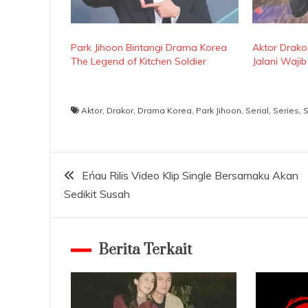
Park Jihoon Bintangi Drama Korea
Aktor Drako
The Legend of Kitchen Soldier
Jalani Wajib 
Aktor
,
Drakor
,
Drama Korea
,
Park Jihoon
,
Serial
,
Series
,
S
Navigasi
Eńau Rilis Video Klip Single Bersamaku Akan
Sedikit Susah
pos
Berita Terkait