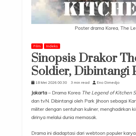
Poster drama Korea, The Leg
Film
Indeks
Sinopsis Drakor Th
Soldier, Dibintangi
18 Mei 2026 00:30
3 min read
Eno Dimedjo
Jakarta
– Drama Korea
The Legend of Kitchen S
dan tvN. Dibintangi oleh Park Jihoon sebagai K
militer dengan sentuhan kuliner, menghadirkan k
dirinya melalui dunia memasak.
Drama ini diadaptasi dari webtoon populer karya 