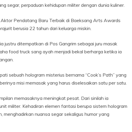
g segar, perpaduan kehidupan militer dengan dunia kuliner.
n Aktor Pendatang Baru Terbaik di Baeksang Arts Awards
jurit berusia 22 tahun dari keluarga miskin.
, ia justru ditempatkan di Pos Gangrim sebagai juru masak
ha food truck sang ayah menjadi bekal berharga ketika ia
tangan.
pati sebuah hologram misterius bernama “Cook’s Path” yang
berinya misi memasak yang harus diselesaikan satu per satu.
rampilan memasaknya meningkat pesat. Dari sinilah ia
 unit militer. Kehadiran elemen fantasi berupa sistem hologram
ain, menghadirkan nuansa segar sekaligus humor yang