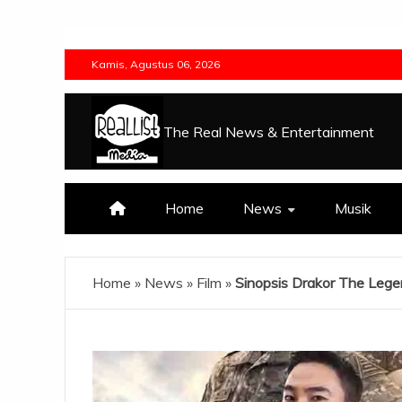
Skip
to
Kamis, Agustus 06, 2026
content
The Real News & Entertainment
Home
News
Musik
Home
»
News
»
Film
»
Sinopsis Drakor The Legen