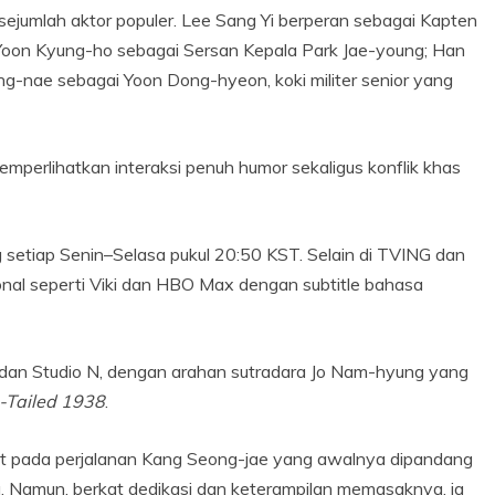
eh sejumlah aktor populer. Lee Sang Yi berperan sebagai Kapten
oon Kyung-ho sebagai Sersan Kepala Park Jae-young; Han
g-nae sebagai Yoon Dong-hyeon, koki militer senior yang
perlihatkan interaksi penuh humor sekaligus konflik khas
 setiap Senin–Selasa pukul 20:50 KST. Selain di TVING dan
sional seperti Viki dan HBO Max dengan subtitle bahasa
n dan Studio N, dengan arahan sutradara Jo Nam-hyung yang
e-Tailed 1938
.
t pada perjalanan Kang Seong-jae yang awalnya dipandang
. Namun, berkat dedikasi dan keterampilan memasaknya, ia