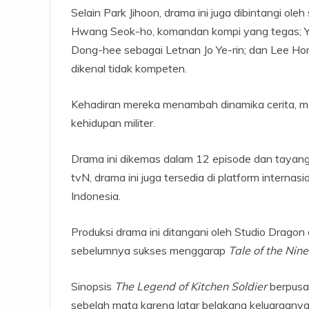
Selain Park Jihoon, drama ini juga dibintangi ol
Hwang Seok-ho, komandan kompi yang tegas; Y
Dong-hee sebagai Letnan Jo Ye-rin; dan Lee Hon
dikenal tidak kompeten.
Kehadiran mereka menambah dinamika cerita, mem
kehidupan militer.
Drama ini dikemas dalam 12 episode dan tayang
tvN, drama ini juga tersedia di platform interna
Indonesia.
Produksi drama ini ditangani oleh Studio Drago
sebelumnya sukses menggarap
Tale of the Nin
Sinopsis
The Legend of Kitchen Soldier
berpusa
sebelah mata karena latar belakang keluarganya