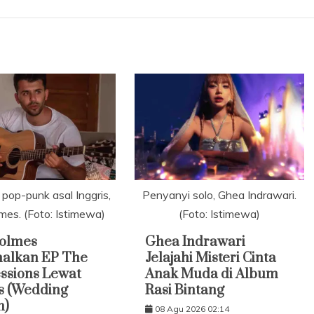
pop-punk asal Inggris,
Penyanyi solo, Ghea Indrawari.
mes. (Foto: Istimewa)
(Foto: Istimewa)
Holmes
Ghea Indrawari
nalkan EP The
Jelajahi Misteri Cinta
essions Lewat
Anak Muda di Album
s (Wedding
Rasi Bintang
n)
08 Agu 2026 02:14