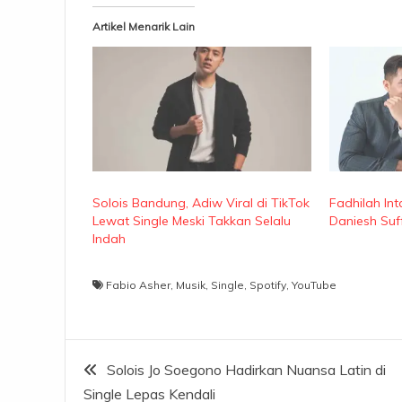
Artikel Menarik Lain
Solois Bandung, Adiw Viral di TikTok
Fadhilah In
Lewat Single Meski Takkan Selalu
Daniesh Suff
Indah
Fabio Asher
,
Musik
,
Single
,
Spotify
,
YouTube
Navigasi
Solois Jo Soegono Hadirkan Nuansa Latin di
Single Lepas Kendali