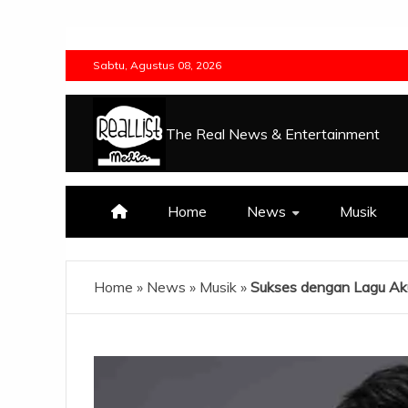
Skip
to
Sabtu, Agustus 08, 2026
content
The Real News & Entertainment
Home
News
Musik
Home
»
News
»
Musik
»
Sukses dengan Lagu Aku B