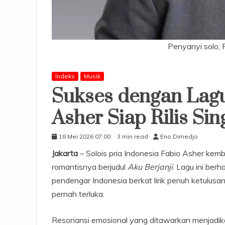
Penyanyi solo, 
Indeks
Musik
Sukses dengan Lagu
Asher Siap Rilis Si
18 Mei 2026 07:00
3 min read
Eno Dimedjo
Jakarta
– Solois pria Indonesia Fabio Asher kem
romantisnya berjudul
Aku Berjanji
. Lagu ini ber
pendengar Indonesia berkat lirik penuh ketulus
pernah terluka.
Resonansi emosional yang ditawarkan menjadi