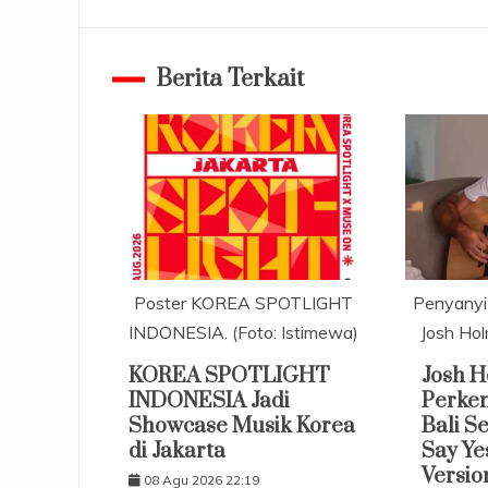
pos
Berita Terkait
Poster KOREA SPOTLIGHT
Penyanyi 
INDONESIA. (Foto: Istimewa)
Josh Hol
KOREA SPOTLIGHT
Josh 
INDONESIA Jadi
Perke
Showcase Musik Korea
Bali S
di Jakarta
Say Ye
Versio
08 Agu 2026 22:19