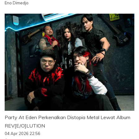
Eno Dimedjo
Party At Eden Perkenalkan Distopia Metal Lewat Album
REV[E/O]LUTION
04 Apr 2026 22:56