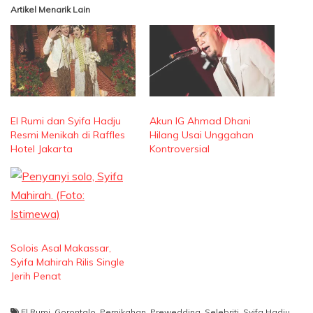
Artikel Menarik Lain
El Rumi dan Syifa Hadju
Akun IG Ahmad Dhani
Resmi Menikah di Raffles
Hilang Usai Unggahan
Hotel Jakarta
Kontroversial
Solois Asal Makassar,
Syifa Mahirah Rilis Single
Jerih Penat
El Rumi
,
Gorontalo
,
Pernikahan
,
Prewedding
,
Selebriti
,
Syifa Hadju