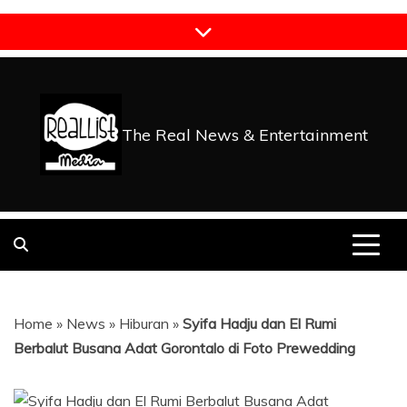
Skip
to
content
The Real News & Entertainment
Home
»
News
»
Hiburan
»
Syifa Hadju dan El Rumi
Berbalut Busana Adat Gorontalo di Foto Prewedding