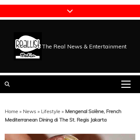
Skip
to
content
The Real News & Entertainment
Home
»
News
»
Lifestyle
»
Mengenal Solène, French
Mediterranean Dining di The St. Regis Jakarta