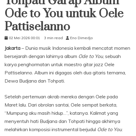
Tohpati Garap Album
Ode to You untuk Oele
Pattiselanno
02 Mei 2026 00:01
3 min read
Eno Dimedjo
Jakarta
– Dunia musik Indonesia kembali mencatat momen
bersejarah dengan lahirnya album
Ode to You
, sebuah
karya penghormatan untuk maestro gitar jazz Oele
Pattiselanno. Album ini digagas oleh dua gitaris ternama,
Dewa Budjana dan Tohpati.
Setelah pertemuan akrab mereka dengan Oele pada
Maret lalu. Dari obrolan santai, Oele sempat berkata,
“Mumpung aku masih hidup…”, katanya. Kalimat yang
menyentuh hati Budjana dan Tohpati hingga akhirnya
melahirkan komposisi instrumental berjudul
Ode to You
.