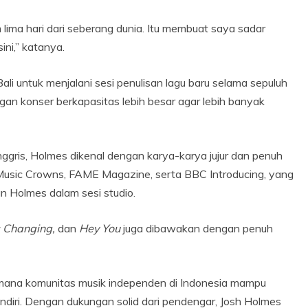
 lima hari dari seberang dunia. Itu membuat saya sadar
ni,” katanya.
i untuk menjalani sesi penulisan lagu baru selama sepuluh
ngan konser berkapasitas lebih besar agar lebih banyak
ggris, Holmes dikenal dengan karya-karya jujur dan penuh
 Music Crowns, FAME Magazine, serta BBC Introducing, yang
 Holmes dalam sesi studio.
s Changing,
dan
Hey You
juga dibawakan dengan penuh
aimana komunitas musik independen di Indonesia mampu
iri. Dengan dukungan solid dari pendengar, Josh Holmes