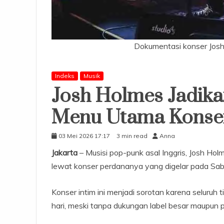
Dokumentasi konser Josh H
Indeks
Musik
Josh Holmes Jadikan
Menu Utama Konser
03 Mei 2026 17:17
3 min read
Anna
Jakarta
– Musisi pop-punk asal Inggris, Josh Hol
lewat konser perdananya yang digelar pada Sab
Konser intim ini menjadi sorotan karena seluruh 
hari, meski tanpa dukungan label besar maupun p