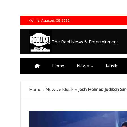
Skip
to
Kamis, Agustus 06, 2026
content
The Real News & Entertainment
Home
News
Musik
Home
»
News
»
Musik
»
Josh Holmes Jadikan Sin