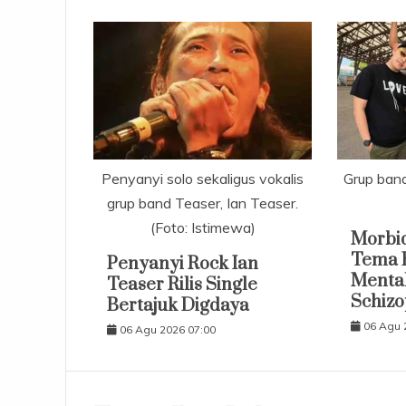
Penyanyi solo sekaligus vokalis
Grup band
grup band Teaser, Ian Teaser.
(Foto: Istimewa)
Morbi
Tema 
Penyanyi Rock Ian
Mental
Teaser Rilis Single
Schizo
Bertajuk Digdaya
06 Agu 
06 Agu 2026 07:00