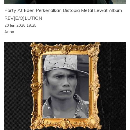
Party At Eden Perkenalkan Distopia Metal Lewat Album
REV[E/O]LUTION
20 Jun 2026 19:25
Anna