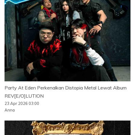
Party At Eden Perkenalkan Distopia Metal Lewat Album
REV[E/O]LUTION
23 Apr 2026 03:00
Anna