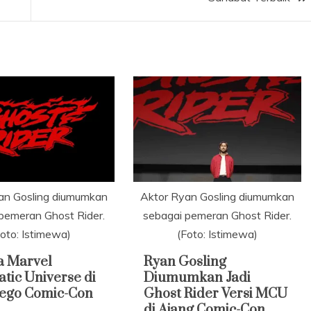
an Gosling diumumkan
Aktor Ryan Gosling diumumkan
pemeran Ghost Rider.
sebagai pemeran Ghost Rider.
Foto: Istimewa)
(Foto: Istimewa)
a Marvel
Ryan Gosling
tic Universe di
Diumumkan Jadi
iego Comic-Con
Ghost Rider Versi MCU
di Ajang Comic-Con