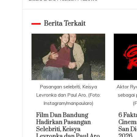
pos
Berita Terkait
Pasangan selebriti, Keisya
Aktor Ry
Levronka dan Paul Aro. (Foto:
sebagai 
Instagram/manpaularo)
(
Film Dan Bandung
6 Fakt
Hadirkan Pasangan
Cinema
Selebriti, Keisya
San D
Levronka dan Paul Aro
2026