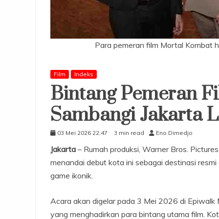
Para pemeran film Mortal Kombat had
Film
Indeks
Bintang Pemeran Fi
Sambangi Jakarta L
03 Mei 2026 22:47
3 min read
Eno Dimedjo
Jakarta
– Rumah produksi, Warner Bros. Pictur
menandai debut kota ini sebagai destinasi resmi d
game ikonik.
Acara akan digelar pada 3 Mei 2026 di Epiwalk M
yang menghadirkan para bintang utama film. Kota