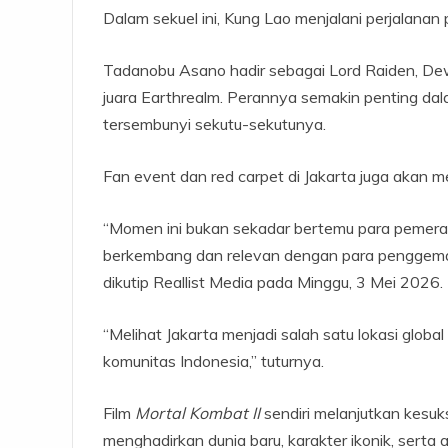
Dalam sekuel ini, Kung Lao menjalani perjalana
Tadanobu Asano hadir sebagai Lord Raiden, Dew
juara Earthrealm. Perannya semakin penting d
tersembunyi sekutu-sekutunya.
Fan event dan red carpet di Jakarta juga akan 
“Momen ini bukan sekadar bertemu para pemera
berkembang dan relevan dengan para penggemar li
dikutip Reallist Media pada Minggu, 3 Mei 2026.
“Melihat Jakarta menjadi salah satu lokasi globa
komunitas Indonesia,” tuturnya.
Film
Mortal Kombat II
sendiri melanjutkan kesu
menghadirkan dunia baru, karakter ikonik, serta 