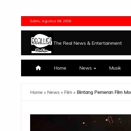
Skip
to
Sabtu, Agustus 08, 2026
content
The Real News & Entertainment
Home
News
Musik
Home
»
News
»
Film
»
Bintang Pemeran Film Mor