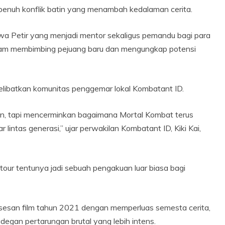
n penuh konflik batin yang menambah kedalaman cerita.
a Petir yang menjadi mentor sekaligus pemandu bagi para
alam membimbing pejuang baru dan mengungkap potensi
melibatkan komunitas penggemar lokal Kombatant ID.
n, tapi mencerminkan bagaimana Mortal Kombat terus
ntas generasi,” ujar perwakilan Kombatant ID, Kiki Kai,
l tour tentunya jadi sebuah pengakuan luar biasa bagi
ksesan film tahun 2021 dengan memperluas semesta cerita,
adegan pertarungan brutal yang lebih intens.