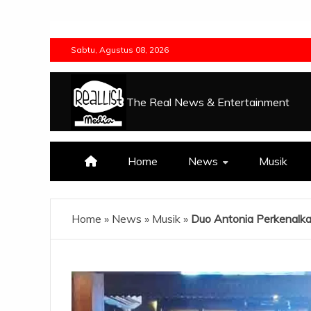
Skip
to
Sabtu, Agustus 08, 2026
content
The Real News & Entertainment
Home
News
Musik
Home
»
News
»
Musik
»
Duo Antonia Perkenalka