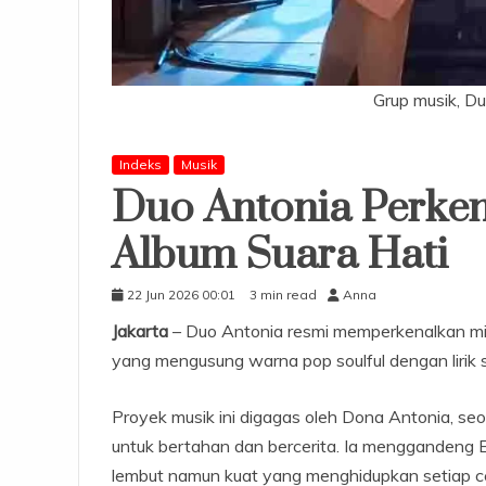
Grup musik, Du
Indeks
Musik
Duo Antonia Perken
Album Suara Hati
22 Jun 2026 00:01
3 min read
Anna
Jakarta
– Duo Antonia resmi memperkenalkan mi
yang mengusung warna pop soulful dengan lirik
Proyek musik ini digagas oleh Dona Antonia, se
untuk bertahan dan bercerita. Ia menggandeng Er
lembut namun kuat yang menghidupkan setiap ce