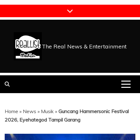
Skip
to
content
The Real News & Entertainment
Home
»
News
»
Musik
»
Guncang Hammersonic Festival
2026, Eyehategod Tampil Garang