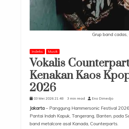
Grup band cadas, 
Indeks
Musik
Vokalis Counterpar
Kenakan Kaos Kpop
2026
03 Mei 2026 21:48
3 min read
Eno Dimedjo
Jakarta
– Panggung Hammersonic Festival 2026 d
Pantai Indah Kapuk, Tangerang, Banten, pada Sa
band metalcore asal Kanada, Counterparts.