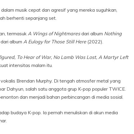
t dalam musik cepat dan agresif yang mereka suguhkan,
ah berhenti sepanjang set.
an, termasuk
A Wings of Nightmares
dari album
Nothing
dari album
A Eulogy for Those Still Here
(2022).
igured, To Hear of War, No Lamb Was Lost, A Martyr Left
at intensitas malam itu.
g vokalis Brendan Murphy. Di tengah atmosfer metal yang
ar Dahyun, salah satu anggota grup K-pop populer TWICE.
 penonton dan menjadi bahan perbincangan di media sosial.
rhadap budaya K-pop. Ia pernah menuliskan di akun media
mar.