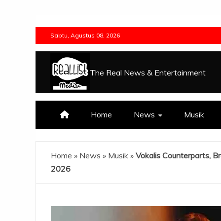
Skip
to
Sabtu, Agustus 08, 2026
content
The Real News & Entertainment
Home
News
Musik
Home
»
News
»
Musik
»
Vokalis Counterparts, 
2026