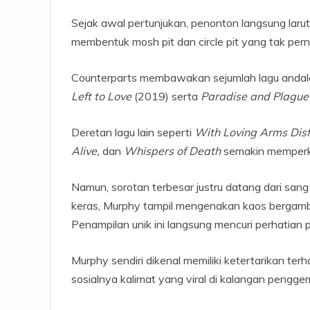
Sejak awal pertunjukan, penonton langsung laru
membentuk mosh pit dan circle pit yang tak pern
Counterparts membawakan sejumlah lagu andal
Left to Love
(2019) serta
Paradise and Plague
Deretan lagu lain seperti
With Loving Arms Disf
Alive,
dan
Whispers of Death
semakin memperku
Namun, sorotan terbesar justru datang dari san
keras, Murphy tampil mengenakan kaos bergamb
Penampilan unik ini langsung mencuri perhatian
Murphy sendiri dikenal memiliki ketertarikan te
sosialnya kalimat yang viral di kalangan pengge