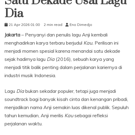
Satu Dekade Usai Lagu
Dia
21 Apr 2026 01:00
2 min read
Eno Dimedjo
Jakarta
– Penyanyi dan penulis lagu Anji kembali
menghadirkan karya terbaru berjudul
Kau.
Perilisan ini
menjadi momen spesial karena menandai satu dekade
sejak hadirnya lagu
Dia
(2016), sebuah karya yang
menjadi titik balik penting dalam perjalanan kariernya di
industri musik Indonesia.
Lagu
Dia
bukan sekadar populer, tetapi juga menjadi
soundtrack bagi banyak kisah cinta dan kenangan pribadi,
menjadikan nama Anji semakin luas dikenal publik. Sepuluh
tahun kemudian, Anji merilis
Kau
sebagai refleksi
perjalanan waktu.