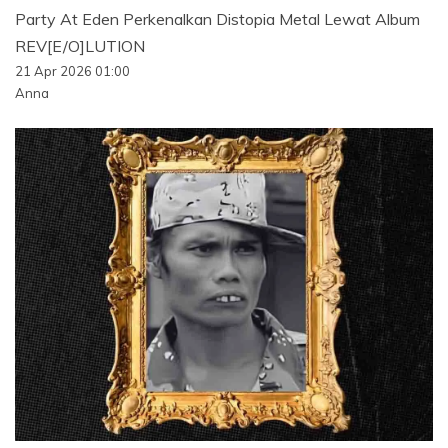
Party At Eden Perkenalkan Distopia Metal Lewat Album
REV[E/O]LUTION
21 Apr 2026 01:00
Anna