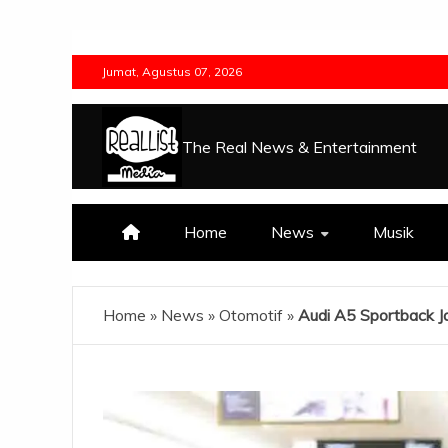
Skip
to
Jumat, Agustus 07, 2026
content
The Real News & Entertainment
Home
News
Musik
Home
»
News
»
Otomotif
»
Audi A5 Sportback J