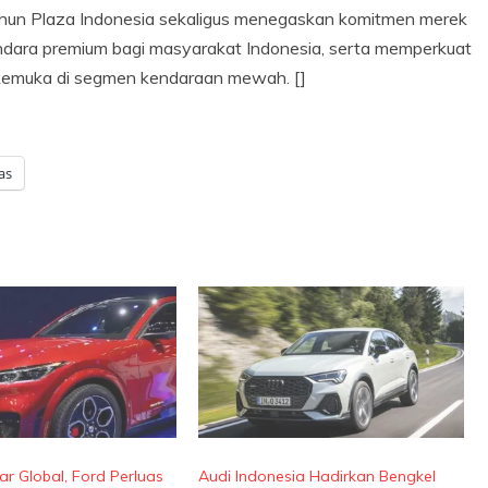
ahun Plaza Indonesia sekaligus menegaskan komitmen merek
ndara premium bagi masyarakat Indonesia, serta memperkuat
erkemuka di segmen kendaraan mewah. []
as
ar Global, Ford Perluas
Audi Indonesia Hadirkan Bengkel