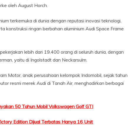
ke oleh August Horch.
mium terkemuka di dunia dengan reputasi inovasi teknologi,
erta konstruksi ringan berbahan aluminium Audi Space Frame
mpekerjakan lebih dari 19.400 orang di seluruh dunia, dengan
Jerman, yaitu di Ingolstadt dan Neckarsulm.
aram Motor, anak perusahaan kelompok Indomobil, sejak tahun
ibutor resmi merek Audi di Tanah Air, menghadirkan berbagai
yakan 50 Tahun Mobil Volkswagen Golf GTI
ictory Edition Dijual Terbatas Hanya 16 Unit