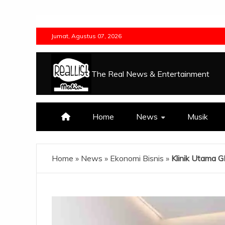
Skip
to
Jumat, Agustus 07, 2026
content
The Real News & Entertainment
Home
News
Musik
Home
»
News
»
Ekonomi Bisnis
»
Klinik Utama G