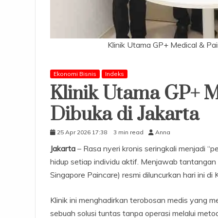
Klinik Utama GP+ Medical & Pain
Ekonomi Bisnis
Indeks
Klinik Utama GP+ M
Dibuka di Jakarta
25 Apr 2026 17:38
3 min read
Anna
Jakarta
– Rasa nyeri kronis seringkali menjadi “p
hidup setiap individu aktif. Menjawab tantanga
Singapore Paincare) resmi diluncurkan hari ini di 
Klinik ini menghadirkan terobosan medis yang me
sebuah solusi tuntas tanpa operasi melalui metodo