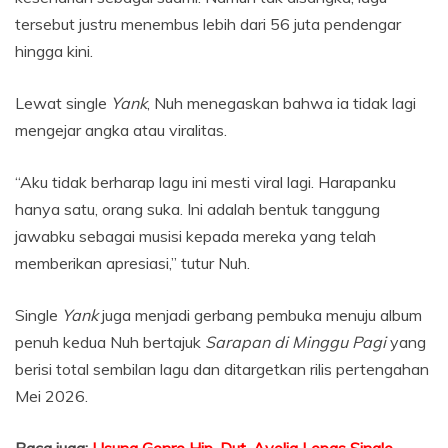
tersebut justru menembus lebih dari 56 juta pendengar
hingga kini.
Lewat single
Yank
, Nuh menegaskan bahwa ia tidak lagi
mengejar angka atau viralitas.
“Aku tidak berharap lagu ini mesti viral lagi. Harapanku
hanya satu, orang suka. Ini adalah bentuk tanggung
jawabku sebagai musisi kepada mereka yang telah
memberikan apresiasi,” tutur Nuh.
Single
Yank
juga menjadi gerbang pembuka menuju album
penuh kedua Nuh bertajuk
Sarapan di Minggu Pagi
yang
berisi total sembilan lagu dan ditargetkan rilis pertengahan
Mei 2026.
Baca juga:
Usung Genre Hip-Dut, Avolia Lepas Single