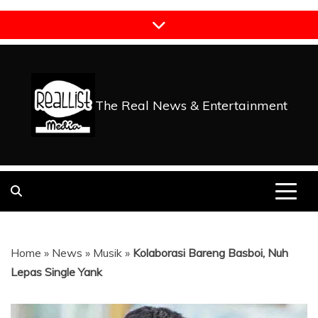
Skip
to
content
The Real News & Entertainment
Home
»
News
»
Musik
»
Kolaborasi Bareng Basboi, Nuh
Lepas Single Yank