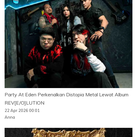
Party At Eden Perkenalkan Distopia Metal Lewat Album
REV[E/O]LUTION
22 Apr 2026 00:01
Anna